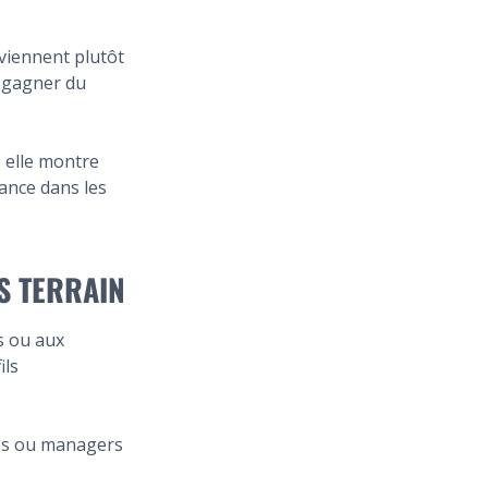
eviennent plutôt
e gagner du
s elle montre
ance dans les
S TERRAIN
s ou aux
ils
ues ou managers