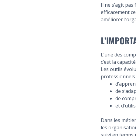
Il ne s’agit pa
efficacement ce
améliorer l’orga
L’IMPORT
L’une des compé
c’est la capacit
Les outils évol
professionnels 
d’appren
de s’ada
de compr
et d’util
Dans les métier
les organisatio
suivi en temps 