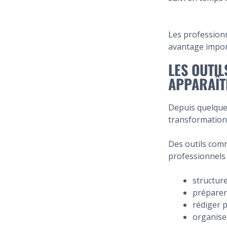
Les profession
avantage impor
LES OUTIL
APPARAÎT
Depuis quelques 
transformation
Des outils com
professionnels 
structur
préparer
rédiger 
organiser