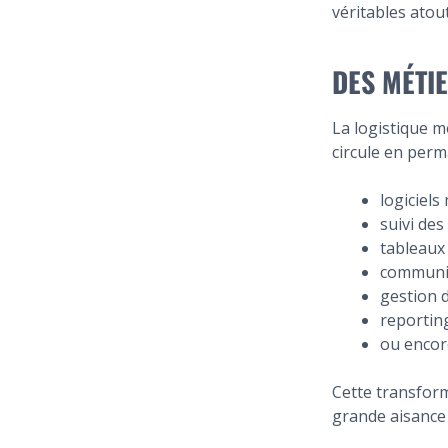
véritables atou
DES MÉTI
La logistique 
circule en perm
logiciels
suivi des
tableaux
communic
gestion 
reportin
ou encore
Cette transfor
grande aisance 