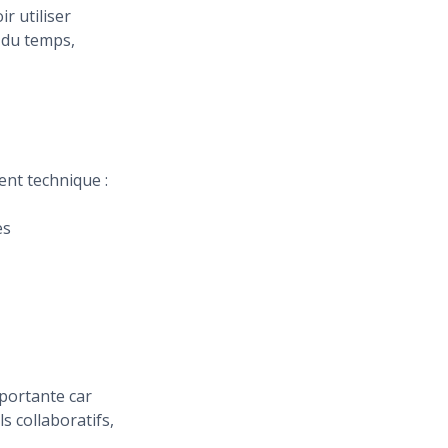
r utiliser
 du temps,
nt technique :
es
mportante car
s collaboratifs,