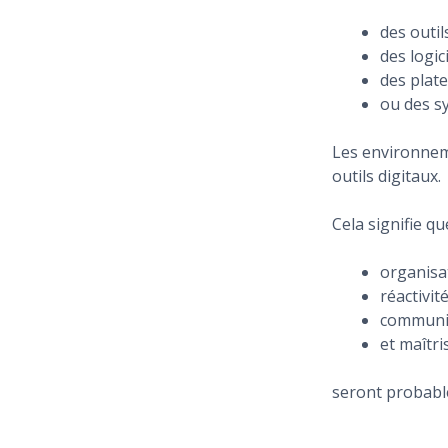
des outi
des logici
des plat
ou des s
Les environneme
outils digitaux.
Cela signifie q
organisa
réactivité
communic
et maîtr
seront probabl