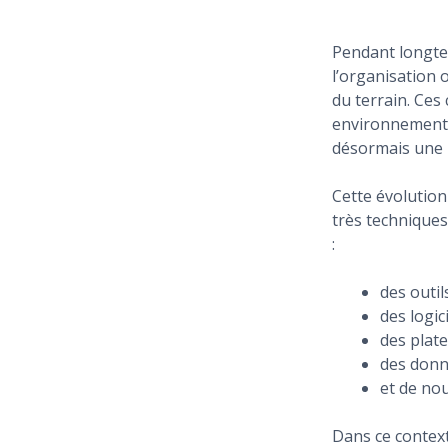
Pendant longtem
l’organisation o
du terrain. Ces
environnements
désormais une p
Cette évolution
très techniques
:
des outil
des logici
des plat
des donn
et de no
Dans ce contex