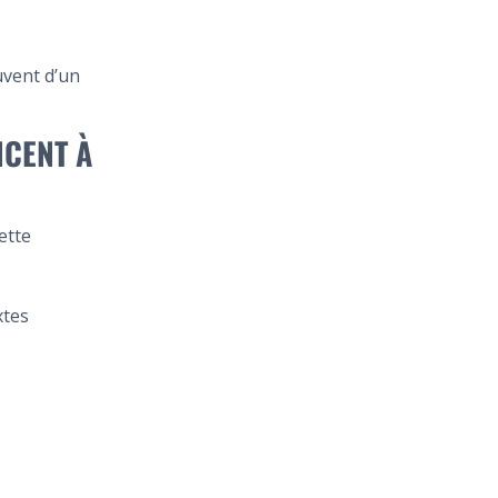
uvent d’un
NCENT À
ette
xtes