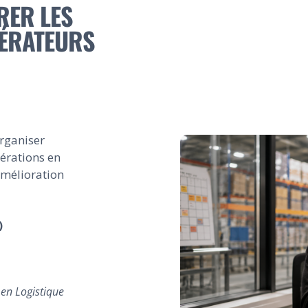
RER LES
PÉRATEURS
rganiser
pérations en
amélioration
)
 en Logistique