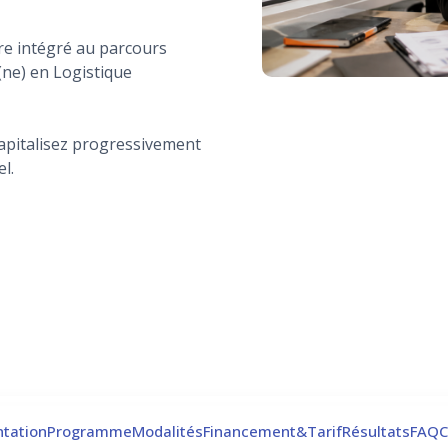
e intégré au parcours
(ne) en Logistique
capitalisez progressivement
l.
tation
Programme
Modalités
Financement&Tarif
Résultats
FAQ
C