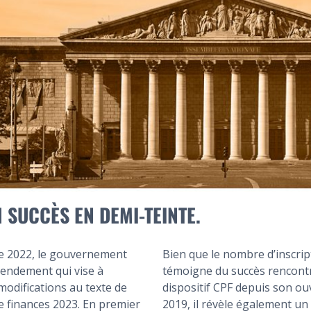
N SUCCÈS EN DEMI-TEINTE.
e 2022, le gouvernement
Bien que le nombre d’inscrip
endement qui vise à
témoigne du succès rencontr
modifications au texte de
dispositif CPF depuis son ou
de finances 2023. En premier
2019, il révèle également un