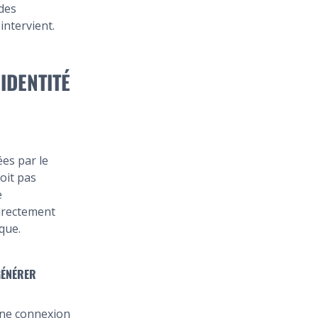
 des
intervient.
IDENTITÉ
ées par le
oit pas
e
directement
que.
GÉNÉRER
 une connexion