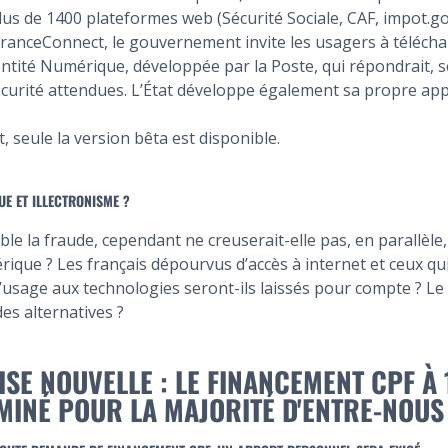
lus de 1400 plateformes web (Sécurité Sociale, CAF, impot.go
 FranceConnect, le gouvernement invite les usagers à téléch
dentité Numérique, développée par la Poste, qui répondrait, s
curité attendues. L’État développe également sa propre appl
 seule la version bêta est disponible.
E ET ILLECTRONISME ?
ble la fraude, cependant ne creuserait-elle pas, en parallèle,
érique ? Les français dépourvus d’accès à internet et ceux q
 d’usage aux technologies seront-ils laissés pour compte ? 
des alternatives ?
ISE NOUVELLE : LE FINANCEMENT CPF À
RMINÉ POUR LA MAJORITÉ D'ENTRE-NOUS