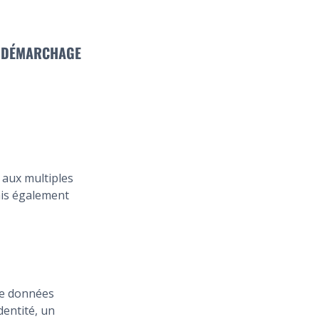
U DÉMARCHAGE
 aux multiples
ais également
de données
dentité, un