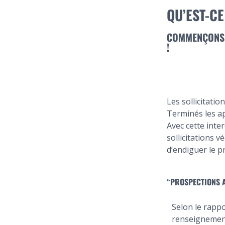
QU’EST-CE
COMMENÇONS 
!
Les sollicitati
Terminés les ap
Avec cette inte
sollicitations 
d’endiguer le p
“PROSPECTIONS A
Selon le rappo
renseignement