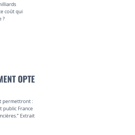
illiards
ce coût qui
e ?
MENT OPTE
 permettront :
t public France
cières.” Extrait