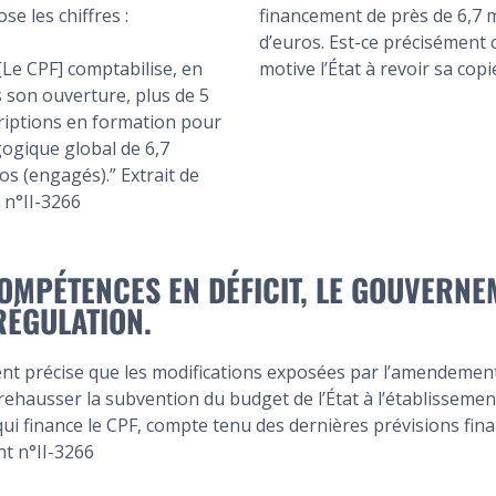
ose les chiffres :
financement de près de 6,7 m
d’euros. Est-ce précisément 
 [Le CPF] comptabilise, en
motive l’État à revoir sa copi
 son ouverture, plus de 5
criptions en formation pour
ogique global de 6,7
ros (engagés).” Extrait de
n°II-3266
OMPÉTENCES EN DÉFICIT, LE GOUVERNE
RÉGULATION.
t précise que les modifications exposées par l’amendement
e rehausser la subvention du budget de l’État à l’établissemen
i finance le CPF, compte tenu des dernières prévisions finan
t n°II-3266