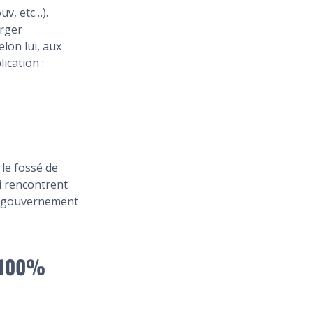
uv, etc…).
arger
elon lui, aux
ication :
 le fossé de
ui rencontrent
Le gouvernement
 100%