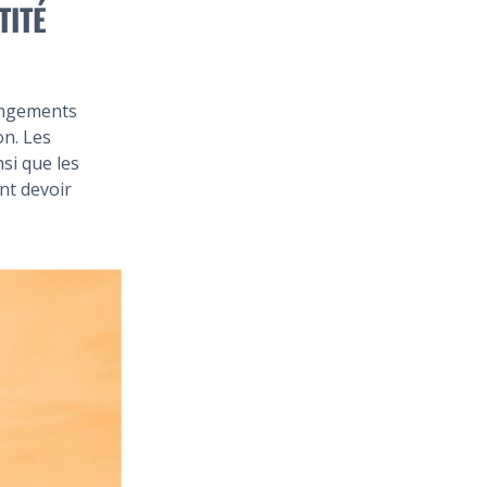
TITÉ
angements
on. Les
nsi que les
nt devoir